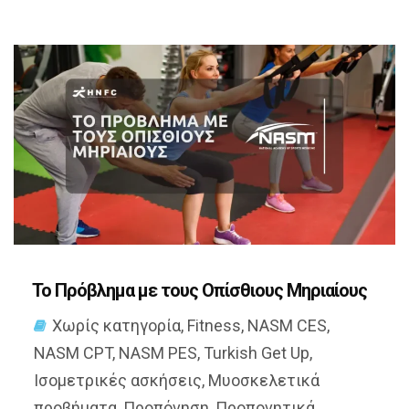
Το Πρόβλημα με τους Οπίσθιους Μηριαίους
Χωρίς κατηγορία
,
Fitness
,
NASM CES
,
NASM CPT
,
NASM PES
,
Turkish Get Up
,
Ισομετρικές ασκήσεις
,
Μυοσκελετικά
προβήματα
,
Προπόνηση
,
Προπονητικά