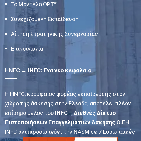
Το Μοντέλο OPT™
Συνεχιζόμενη Εκπαίδευση
Αίτηση Στρατηγικής Συνεργασίας
Επικοινωνία
HNFC → INFC: Ένα νέο κεφάλαιο
Η HNFC, κορυφαίος φορέας εκπαίδευσης στον
χώρο της άσκησης στην Ελλάδα, αποτελεί πλέον
επίσημο μέλος του
INFC – Διεθνές Δίκτυο
Πιστοποιήσεων Επαγγελματιών Άσκησης Ο.Ε
Η
INFC αντιπροσωπεύει την NASM σε 7 Ευρωπαϊκές