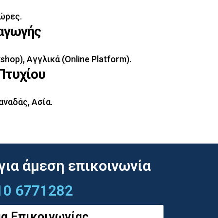
ώρες.
αγωγής
shop), Αγγλικά (Online Platform).
Πτυχίου
αναδάς, Ασία.
για άμεση επικοινωνία
10 6771282
α Επικοινωνίας