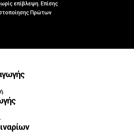
ωρίς επίβλεψη. Επίσης
 πιστοποίησης Πρώτων
αγωγής
ή.
ωγής
.
μιναρίων