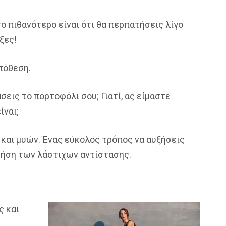
ο πιθανότερο είναι ότι θα περπατήσεις λίγο
ξες!
πόθεση.
εις το πορτοφόλι σου; Γιατί, ας είμαστε
ίναι;
 και μυών. Ένας εύκολος τρόπος να αυξήσεις
χρήση των λάστιχων αντίστασης.
ς και