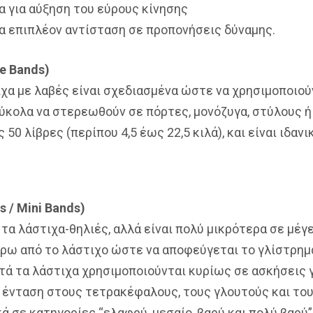
α για αύξηση του εύρους κίνησης
α επιπλέον αντίσταση σε προπονήσεις δύναμης.
e Bands)
χα με λαβές είναι σχεδιασμένα ώστε να χρησιμοποιού
ύκολα να στερεωθούν σε πόρτες, μονόζυγα, στύλους ή
0 λίβρες (περίπου 4,5 έως 22,5 κιλά), και είναι ιδανι
s / Mini Bands)
ε τα λάστιχα-θηλιές, αλλά είναι πολύ μικρότερα σε μέγ
ρω από το λάστιχο ώστε να αποφεύγεται το γλίστρημα
υτά τα λάστιχα χρησιμοποιούνται κυρίως σε ασκήσεις γ
ένταση στους τετρακέφαλους, τους γλουτούς και το
ά σε κατηγορίες “ελαφρύ, μεσαίο, βαρύ και πολύ βαρύ”