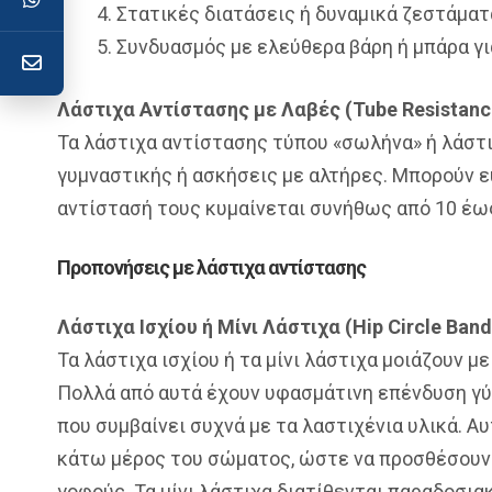
Στατικές διατάσεις ή δυναμικά ζεστάματ
Συνδυασμός με ελεύθερα βάρη ή μπάρα γι
Λάστιχα Αντίστασης με Λαβές (Tube Resistanc
Τα λάστιχα αντίστασης τύπου «σωλήνα» ή λάστι
γυμναστικής ή ασκήσεις με αλτήρες. Μπορούν ε
αντίστασή τους κυμαίνεται συνήθως από 10 έως 5
Προπονήσεις με λάστιχα αντίστασης
Λάστιχα Ισχίου ή Μίνι Λάστιχα (Hip Circle Band
Τα λάστιχα ισχίου ή τα μίνι λάστιχα μοιάζουν μ
Πολλά από αυτά έχουν υφασμάτινη επένδυση γύ
που συμβαίνει συχνά με τα λαστιχένια υλικά. Α
κάτω μέρος του σώματος, ώστε να προσθέσουν 
γοφούς. Τα μίνι λάστιχα διατίθενται παραδοσιακ