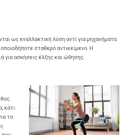
νται ως εναλλακτική λύση αντί για μηχανήματα
 οποιοδήποτε σταθερό αντικείμενο. Η
κά για ασκήσεις έλξης και ώθησης.
εθος.
, κάτι
ια το
υς
, που