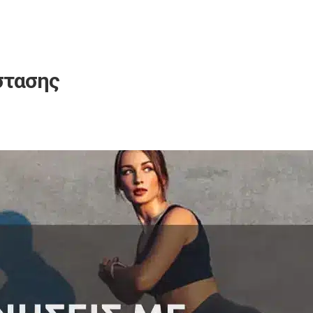
στασης