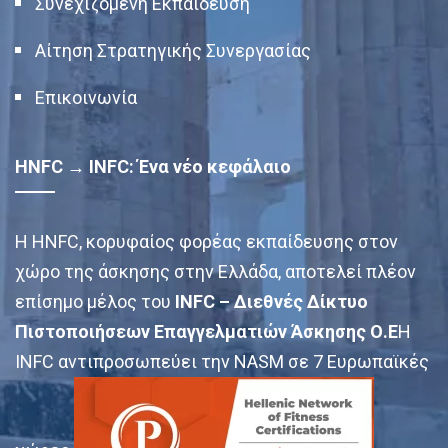
Συνεχιζόμενη Εκπαίδευση
Αίτηση Στρατηγικής Συνεργασίας
Επικοινωνία
HNFC → INFC: Ένα νέο κεφάλαιο
Η HNFC, κορυφαίος φορέας εκπαίδευσης στον
χώρο της άσκησης στην Ελλάδα, αποτελεί πλέον
επίσημο μέλος του
INFC – Διεθνές Δίκτυο
Πιστοποιήσεων Επαγγελματιών Άσκησης Ο.Ε
Η
INFC αντιπροσωπεύει την NASM σε 7 Ευρωπαϊκές