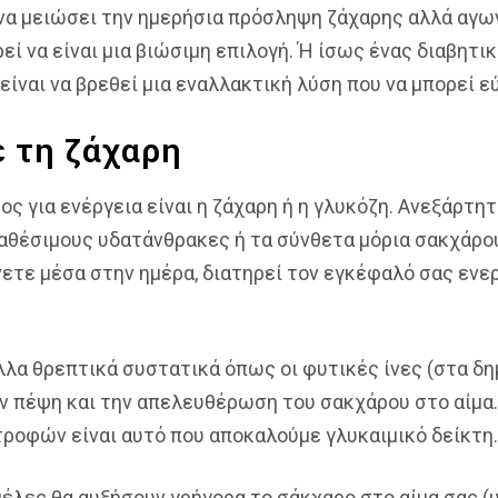
να μειώσει την ημερήσια πρόσληψη ζάχαρης αλλά αγων
ί να είναι μια βιώσιμη επιλογή. Ή ίσως ένας διαβητικ
είναι να βρεθεί μια εναλλακτική λύση που να μπορεί ε
 τη ζάχαρη
ς για ενέργεια είναι η ζάχαρη ή η γλυκόζη. Ανεξάρτη
αθέσιμους υδατάνθρακες ή τα σύνθετα μόρια σακχάρου
ετε μέσα στην ημέρα, διατηρεί τον εγκέφαλό σας ενε
λλα θρεπτικά συστατικά όπως οι φυτικές ίνες (στα δ
ν πέψη και την απελευθέρωση του σακχάρου στο αίμα. 
ροφών είναι αυτό που αποκαλούμε γλυκαιμικό δείκτη.
μέλες θα αυξήσουν γρήγορα το σάκχαρο στο αίμα σας (