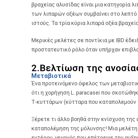
βραχείας αλυσίδας είναι μια κατηγορία 
των λιπαρών οξέων συμβαίνει στο λεπτό έ
ιστούς. Τα τρία κύρια λιπαρά οξέα βραχεία
Μερικές μελέτες σε ποντίκια με IBD έδειξ
προστατευτικό ρόλο όταν υπήρχαν επιβλαβ
2.Βελτίωση της ανοσία
Μεταβιοτικά
Ένα προτεινόμενο όφελος των μεταβιοτικώ
ότι η χορήγηση L. paracasei που σκοτώθη
Τ-κυττάρων (κύτταρα που καταπολεμούν τι
Ξέρετε τι άλλο βοηθά στην ενίσχυση της 
καταπολέμηση της μόλυνσης! Μια μελέτη 
εντέρου, γεγονός που επέτρεψε την αυξ