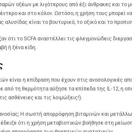
λιπαρών οξέων με λιγότερους από έξι άνθρακες και το
ντερο και στο κόλον. Ωστόσο, η χρήση τους μπορεί να
ς αλυσίδας είναι το βουτυρικό, το οξικό και το προπιο
αν ότι το SCFA αναστέλλει τις φλεγμονώδεις διεργασί
ή ή ξένα είδη.
ς
ν είναι η επίδραση που έχουν στις ανοσολογικές απο
κε από τη θερμότητα αύξησε τα επίπεδα της IL-12, η ο
ς ασθένειες και τις λοιμώξεις!).
ανοσίας; Η σωστή απορρόφηση βιταμινών και μετάλλων,
έδειξε ότι η χρήση μεταβιοτικών βοήθησε στη μείωσ
ημένη απορρόφηση των θρεπτικών συστατικών.