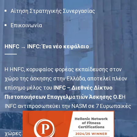
Αίτηση Στρατηγικής Συνεργασίας
Επικοινωνία
HNFC → INFC: Ένα νέο κεφάλαιο
Η HNFC, κορυφαίος φορέας εκπαίδευσης στον
χώρο της άσκησης στην Ελλάδα, αποτελεί πλέον
επίσημο μέλος του
INFC – Διεθνές Δίκτυο
Πιστοποιήσεων Επαγγελματιών Άσκησης Ο.Ε
Η
INFC αντιπροσωπεύει την NASM σε 7 Ευρωπαϊκές
χώρες.