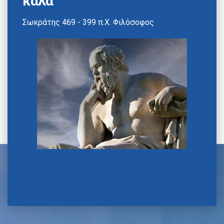
καλά"
Σωκράτης 469 - 399 π.Χ. Φιλόσοφος