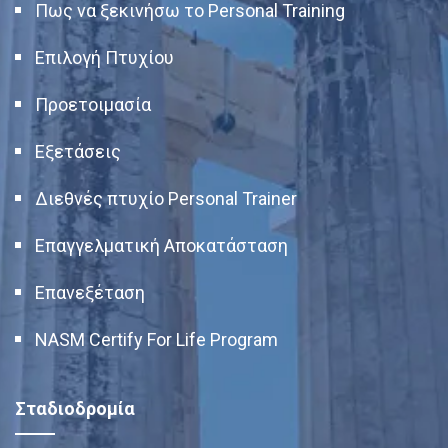
Πως να ξεκινήσω το Personal Training
Επιλογή Πτυχίου
Προετοιμασία
Εξετάσεις
Διεθνές πτυχίο Personal Trainer
Επαγγελματική Αποκατάσταση
Επανεξέταση
NASM Certify For Life Program
Σταδιοδρομία