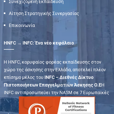
Συνεχιζόμενη Εκπαίδευση
Αίτηση Στρατηγικής Συνεργασίας
Επικοινωνία
HNFC → INFC: Ένα νέο κεφάλαιο
Η HNFC, κορυφαίος φορέας εκπαίδευσης στον
χώρο της άσκησης στην Ελλάδα, αποτελεί πλέον
επίσημο μέλος του
INFC – Διεθνές Δίκτυο
Πιστοποιήσεων Επαγγελματιών Άσκησης Ο.Ε
Η
INFC αντιπροσωπεύει την NASM σε 7 Ευρωπαϊκές