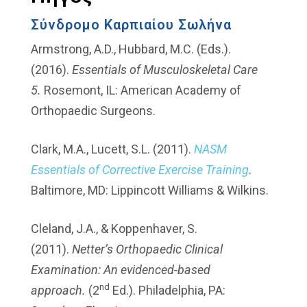
Σύνδρομο Καρπιαίου Σωλήνα
Armstrong, A.D., Hubbard, M.C. (Eds.).
(2016).
Essentials of Musculoskeletal Care
5.
Rosemont, IL: American Academy of
Orthopaedic Surgeons.
Clark, M.A., Lucett, S.L. (2011).
NASM
Essentials of Corrective Exercise Training
.
Baltimore, MD: Lippincott Williams & Wilkins.
Cleland, J.A., & Koppenhaver, S.
(2011).
Netter’s Orthopaedic Clinical
Examination: An evidenced-based
nd
approach.
(2
Ed.). Philadelphia, PA: