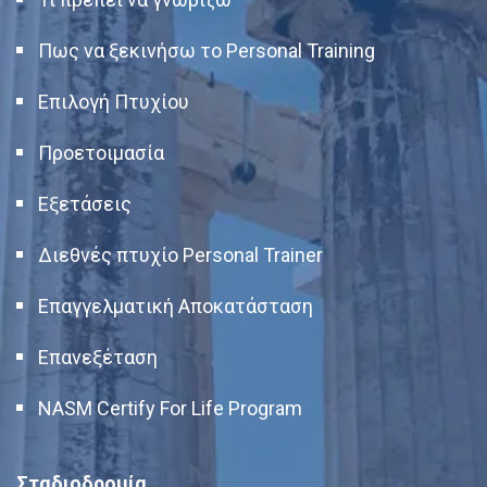
Πως να ξεκινήσω το Personal Training
Επιλογή Πτυχίου
Προετοιμασία
Εξετάσεις
Διεθνές πτυχίο Personal Trainer
Επαγγελματική Αποκατάσταση
Επανεξέταση
NASM Certify For Life Program
Σταδιοδρομία