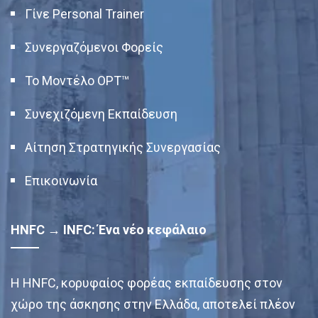
Γίνε Personal Trainer
Συνεργαζόμενοι Φορείς
Το Μοντέλο OPT™
Συνεχιζόμενη Εκπαίδευση
Αίτηση Στρατηγικής Συνεργασίας
Επικοινωνία
HNFC → INFC: Ένα νέο κεφάλαιο
Η HNFC, κορυφαίος φορέας εκπαίδευσης στον
χώρο της άσκησης στην Ελλάδα, αποτελεί πλέον