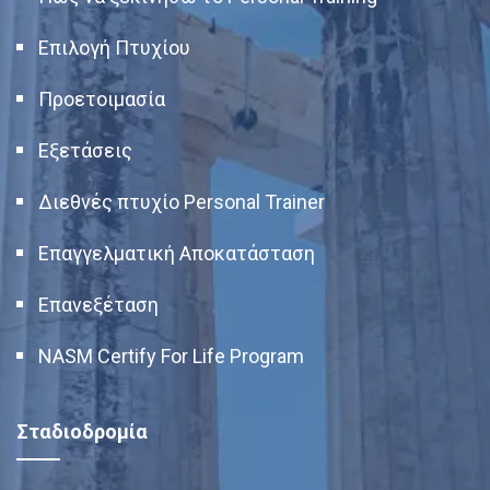
Επιλογή Πτυχίου
Προετοιμασία
Εξετάσεις
Διεθνές πτυχίο Personal Trainer
Επαγγελματική Αποκατάσταση
Επανεξέταση
NASM Certify For Life Program
Σταδιοδρομία