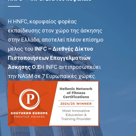
Η HNFC, κορυφαίος φορέας
εκπαίδευσης στον χώρο της άσκησης
στην Ελλάδα, αποτελεί πλέον επίσημο
μέλος του
INFC – Διεθνές Δίκτυο
Πιστοποιήσεων Επαγγελματιών
Άσκησης Ο.Ε
Η INFC αντιπροσωπεύει
την NASM σε 7 Ευρωπαϊκές χώρες.