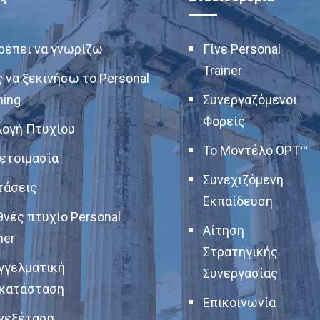
πρέπει να γνωρίζω
Γίνε Personal
Trainer
 να ξεκινήσω το Personal
ning
Συνεργαζόμενοι
Φορείς
λογή Πτυχίου
Το Μοντέλο OPT™
ετοιμασία
Συνεχιζόμενη
τάσεις
Εκπαίδευση
θνές πτυχίο Personal
Αίτηση
ner
Στρατηγικής
γγελματική
Συνεργασίας
κατάσταση
Επικοινωνία
νεξέταση