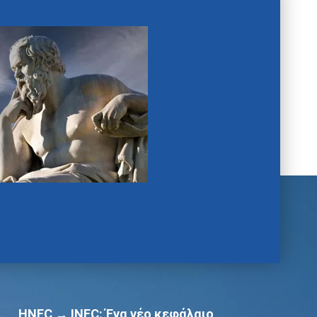
HNFC → INFC: Ένα νέο κεφάλαιο