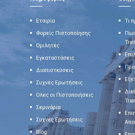
Εταιρία
Τι 
Φορείς Πιστοποίησης
Πως
Trai
Ομιλητές
Επι
Εγκαταστάσεις
Προ
Διαπιστεύσεις
Εξε
Συχνές Ερωτήσεις
Διε
Ολες οι Πιστοποιήσεις
Trai
Σεμινάρια
Επα
Συχνές Ερωτήσεις
Απο
Blog
Επα