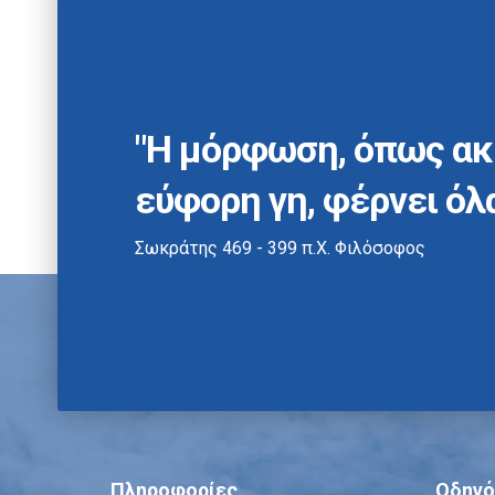
"Η μόρφωση, όπως ακ
εύφορη γη, φέρνει όλ
Σωκράτης 469 - 399 π.Χ. Φιλόσοφος
Πληροφορίες
Οδηγό