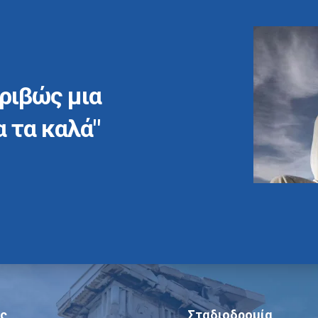
ριβώς μια
α τα καλά"
ς
Σταδιοδρομία