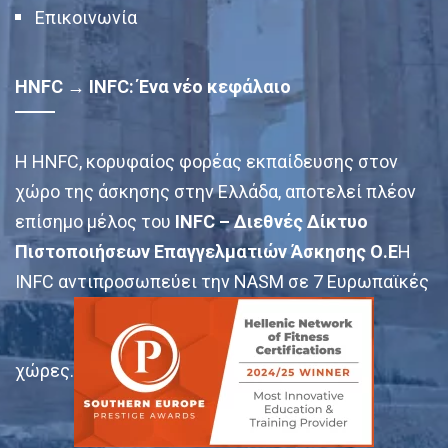
Επικοινωνία
HNFC → INFC: Ένα νέο κεφάλαιο
Η HNFC, κορυφαίος φορέας εκπαίδευσης στον
χώρο της άσκησης στην Ελλάδα, αποτελεί πλέον
επίσημο μέλος του
INFC – Διεθνές Δίκτυο
Πιστοποιήσεων Επαγγελματιών Άσκησης Ο.Ε
Η
INFC αντιπροσωπεύει την NASM σε 7 Ευρωπαϊκές
χώρες.