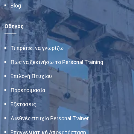
Blog
Οδηγός
Τι πρέπει να γνωρίζω
Πως να ξεκινήσω το Personal Training
Επιλογή Πτυχίου
Προετοιμασία
Εξετάσεις
Διεθνές πτυχίο Personal Trainer
Επαγγελματική Αποκατάσταση