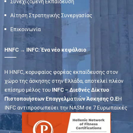
Συνεχιζόμενη Εκπαίδευση
Αίτηση Στρατηγικής Συνεργασίας
Επικοινωνία
HNFC → INFC: Ένα νέο κεφάλαιο
Η HNFC, κορυφαίος φορέας εκπαίδευσης στον
χώρο της άσκησης στην Ελλάδα, αποτελεί πλέον
επίσημο μέλος του
INFC – Διεθνές Δίκτυο
Πιστοποιήσεων Επαγγελματιών Άσκησης Ο.Ε
Η
INFC αντιπροσωπεύει την NASM σε 7 Ευρωπαϊκές