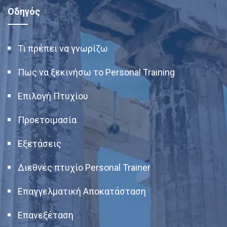
Οδηγός
Τι πρέπει να γνωρίζω
Πως να ξεκινήσω το Personal Training
Επιλογή Πτυχίου
Προετοιμασία
Εξετάσεις
Διεθνές πτυχίο Personal Trainer
Επαγγελματική Αποκατάσταση
Επανεξέταση