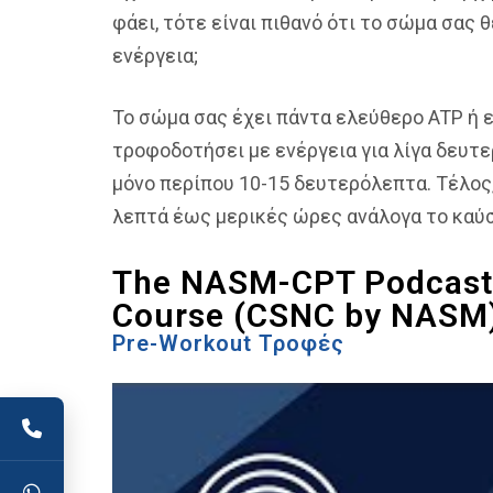
φάει, τότε είναι πιθανό ότι το σώμα σας 
ενέργεια;
Το σώμα σας έχει πάντα ελεύθερο ATP ή ε
τροφοδοτήσει με ενέργεια για λίγα δευτ
μόνο περίπου 10-15 δευτερόλεπτα. Τέλος,
λεπτά έως μερικές ώρες ανάλογα το καύσ
The NASM-CPT Podcast: 
Course (CSNC by NASM
Pre-Workout Τροφές