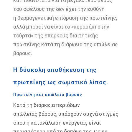
και
πιθανότατα
για το μεγαλύτερο μέρος
του
οφέλους της δεν έχει την ευθύνη
η
θερμογενετική
επίδραση της πρωτεΐνης
,
αλλά μπορεί να είναι το
«κερασάκι στην
τούρτα» της επαρκούς
διαιτητικής
πρωτεΐνης κατά τη διάρκεια
της απώλειας
βάρους.
Η δύσκολη αποθήκευση της
πρωτεΐνης ως σωματικό λίπος.
Πρωτεΐνη και απώλεια βάρους
Κατά τη διάρκεια περιόδων
απώλειας
βάρους, υπάρχουν συχνά στιγμές
όπου
η κατανάλωση ενέργειας είναι
περισσότερη από τη δαπάνη της
. Ως εκ