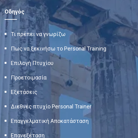
Οδηγός
Τι πρέπει να γνωρίζω
Πως να ξεκινήσω το Personal Training
Επιλογή Πτυχίου
Προετοιμασία
Εξετάσεις
Διεθνές πτυχίο Personal Trainer
Επαγγελματική Αποκατάσταση
Επανεξέταση