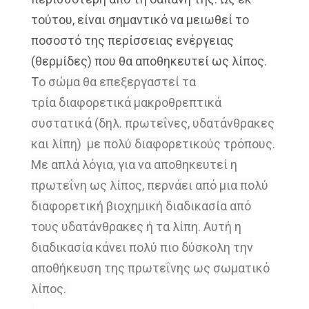
τούτου, είναι
σημαντικό να μειωθεί το
ποσοστό της
περίσσειας ενέργειας
(θερμίδες) που θα
αποθηκευτεί ως λίπος.
Τ
ο σώμα θα επεξεργαστεί τ
α
τρία
διαφορετικά μακροθρεπτικά
συστατικά
(δηλ. πρωτεΐνες, υδατάνθρακες
και λίπη) με
πολύ διαφορετικούς τρόπους.
M
ε απλά λόγια, για
να αποθηκευτεί η
πρωτεΐνη ως λίπος,
περνάει από μια πολύ
διαφορετική
βιοχημική διαδικασία από
τους
υδατάνθρακες ή τα λίπη.
Αυτή η
διαδικασία κάνει πολύ πιο
δύσκολη την
αποθήκευση της πρωτεΐνης
ως σωματικό
λίπος.