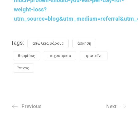
much-protein-should-you-eat-per-day-for-
weight-loss?
utm_source=blog&utm_medium=referral&utm_c
Tags:
απώλεια βάρους
άσκηση
θερμίδες
παχυσαρκία
πρωτεΐνη
Ύπνος
Previous
Next