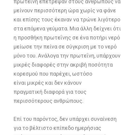
πρωτεΐνη
επέτρεψαν στους ανθρώπους να
μείνουν
περισσότερη ώρα χωρίς να φάνε
και επίσης
τους έκαναν να τρώνε λιγότερο
στα
επόμενα γεύματα.
Μια άλλη δείχνει ότι
η προσθήκη
πρωτεΐνης σε ένα ποτήρι νερό
μείωσε την
πείνα σε σύγκριση με το νερό
μόνο του.
Ανάλογα την πρωτεΐνη,
υπάρχουν
μικρές διαφορές στην
ακριβή ποσότητα
κορεσμού που παρέχει
, ωστόσο
είναι
μικρές και δεν κάνουν
πραγματική
διαφορά για τους
περισσότερους
ανθρώπους.
Επί του παρόντος, δεν υπάρχει
συναίνεση
για το βέλτιστο επίπεδο
ημερήσιας