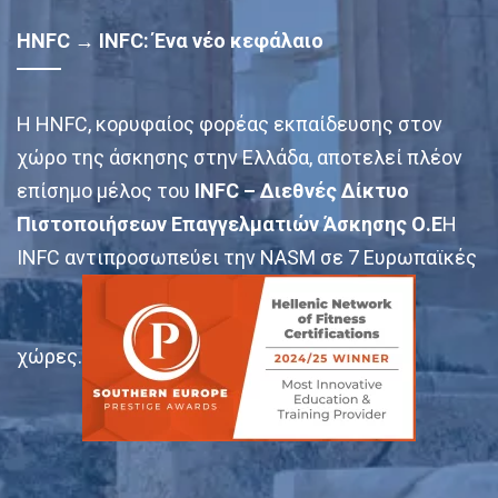
HNFC → INFC: Ένα νέο κεφάλαιο
Η HNFC, κορυφαίος φορέας εκπαίδευσης στον
χώρο της άσκησης στην Ελλάδα, αποτελεί πλέον
επίσημο μέλος του
INFC – Διεθνές Δίκτυο
Πιστοποιήσεων Επαγγελματιών Άσκησης Ο.Ε
Η
INFC αντιπροσωπεύει την NASM σε 7 Ευρωπαϊκές
χώρες.