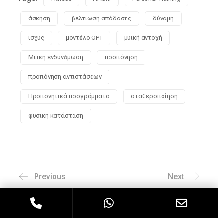
άσκηση
βελτίωση απόδοσης
δύναμη
ισχύς
μοντέλο OPT
μυϊκή αντοχή
Μυϊκή ενδυνἀμωση
προπόνηση
προπόνηση αντιστάσεων
Προπονητικά προγράμματα
σταθεροποίηση
φυσική κατάσταση
Previous
Next