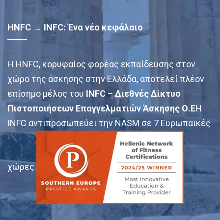
HNFC → INFC: Ένα νέο κεφάλαιο
Η HNFC, κορυφαίος φορέας εκπαίδευσης στον
χώρο της άσκησης στην Ελλάδα, αποτελεί πλέον
επίσημο μέλος του
INFC – Διεθνές Δίκτυο
Πιστοποιήσεων Επαγγελματιών Άσκησης Ο.Ε
Η
INFC αντιπροσωπεύει την NASM σε 7 Ευρωπαϊκές
χώρες.