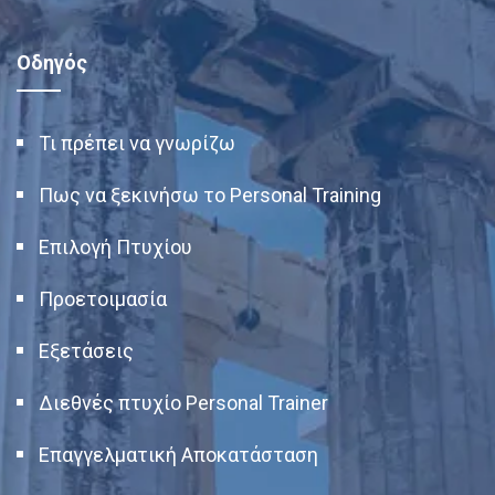
Οδηγός
Τι πρέπει να γνωρίζω
Πως να ξεκινήσω το Personal Training
Επιλογή Πτυχίου
Προετοιμασία
Εξετάσεις
Διεθνές πτυχίο Personal Trainer
Επαγγελματική Αποκατάσταση