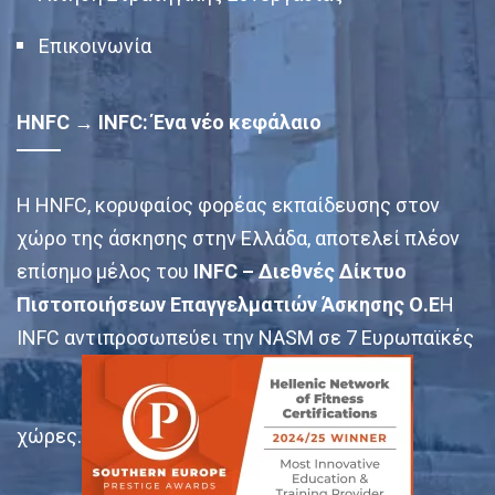
Επικοινωνία
HNFC → INFC: Ένα νέο κεφάλαιο
Η HNFC, κορυφαίος φορέας εκπαίδευσης στον
χώρο της άσκησης στην Ελλάδα, αποτελεί πλέον
επίσημο μέλος του
INFC – Διεθνές Δίκτυο
Πιστοποιήσεων Επαγγελματιών Άσκησης Ο.Ε
Η
INFC αντιπροσωπεύει την NASM σε 7 Ευρωπαϊκές
χώρες.