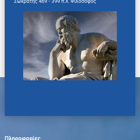
Σωκράτης 469 - 399 π.Χ. Φιλόσοφος
Πληροφορίες