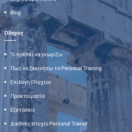
Blog
Οδηγός
Τι πρέπει να γνωρίζω
Πως να ξεκινήσω το Personal Training
Επιλογή Πτυχίου
Προετοιμασία
Εξετάσεις
Διεθνές πτυχίο Personal Trainer