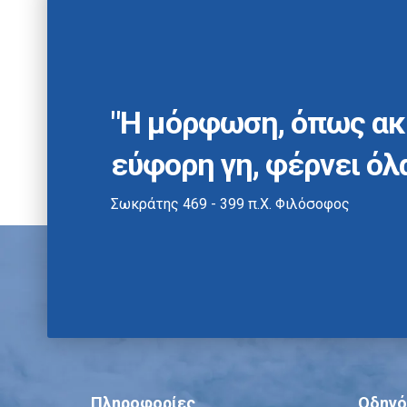
"Η μόρφωση, όπως ακ
εύφορη γη, φέρνει όλ
Σωκράτης 469 - 399 π.Χ. Φιλόσοφος
Πληροφορίες
Οδηγό