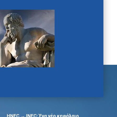
HNFC → INFC: Ένα νέο κεφάλαιο