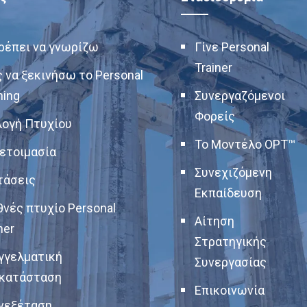
πρέπει να γνωρίζω
Γίνε Personal
Trainer
 να ξεκινήσω το Personal
ning
Συνεργαζόμενοι
Φορείς
λογή Πτυχίου
Το Μοντέλο OPT™
ετοιμασία
Συνεχιζόμενη
τάσεις
Εκπαίδευση
θνές πτυχίο Personal
Αίτηση
ner
Στρατηγικής
γγελματική
Συνεργασίας
κατάσταση
Επικοινωνία
νεξέταση