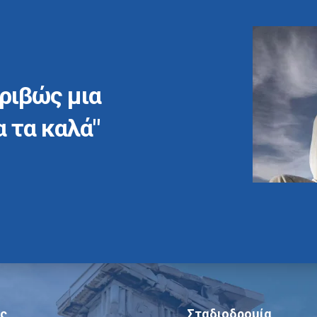
ριβώς μια
α τα καλά"
ς
Σταδιοδρομία