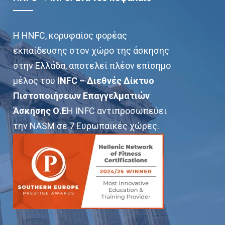
Η HNFC, κορυφαίος φορέας
εκπαίδευσης στον χώρο της άσκησης
στην Ελλάδα, αποτελεί πλέον επίσημο
μέλος του
INFC – Διεθνές Δίκτυο
Πιστοποιήσεων Επαγγελματιών
Άσκησης Ο.Ε
Η INFC αντιπροσωπεύει
την NASM σε 7 Ευρωπαϊκές χώρες.