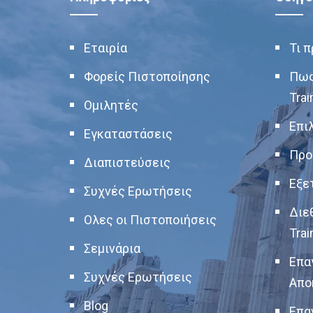
Εταιρία
Τι 
Φορείς Πιστοποίησης
Πως
Trai
Ομιλητές
Επι
Εγκαταστάσεις
Προ
Διαπιστεύσεις
Εξε
Συχνές Ερωτήσεις
Διε
Ολες οι Πιστοποιήσεις
Trai
Σεμινάρια
Επα
Συχνές Ερωτήσεις
Απο
Blog
Επα