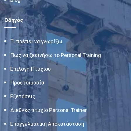
Οδηγός
Τι πρέπει να γνωρίζω
Πως να ξεκινήσω το Personal Training
Επιλογή Πτυχίου
Προετοιμασία
Εξετάσεις
Διεθνές πτυχίο Personal Trainer
Επαγγελματική Αποκατάσταση