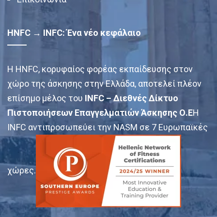
HNFC → INFC: Ένα νέο κεφάλαιο
Η HNFC, κορυφαίος φορέας εκπαίδευσης στον
χώρο της άσκησης στην Ελλάδα, αποτελεί πλέον
επίσημο μέλος του
INFC – Διεθνές Δίκτυο
Πιστοποιήσεων Επαγγελματιών Άσκησης Ο.Ε
Η
INFC αντιπροσωπεύει την NASM σε 7 Ευρωπαϊκές
χώρες.