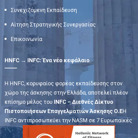
Συνεχιζόμενη Εκπαίδευση
Αίτηση Στρατηγικής Συνεργασίας
Επικοινωνία
HNFC → INFC: Ένα νέο κεφάλαιο
Η HNFC, κορυφαίος φορέας εκπαίδευσης στον
χώρο της άσκησης στην Ελλάδα, αποτελεί πλέον
επίσημο μέλος του
INFC – Διεθνές Δίκτυο
Πιστοποιήσεων Επαγγελματιών Άσκησης Ο.Ε
Η
INFC αντιπροσωπεύει την NASM σε 7 Ευρωπαϊκές